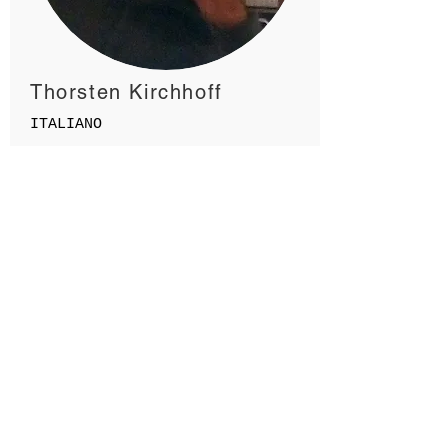
Thorsten Kirchhoff
ITALIANO
Thorsten Kirchhoff (nato
nel 1960 a Copenhagen, e
vive e lavora a Roma dal
1984) è un artista
multimediale che riproduce
fotogrammi di film in
forma di quadro,
installazione, scultura,
dove propone la visione di
una realtà doppia,
grottesca e onirica con
l’estetica dell’immagine e
l’ironia del linguaggio.
Inoltre, dal 1997 ha
girato 12
cortometraggi/video
ENGLISH